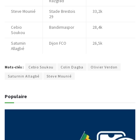
Razgrad
Steve Mounié
Stade Brestois
33,2k
29
Cebio
Bandirmaspor
28,4k
Soukou
Saturnin
Dijon FCO
26,5k
Allagbé
Mots-clés :
Cebio Soukou
Colin Dagba
Olivier Verdon
Saturnin Allagbé
Steve Mounié
Populaire