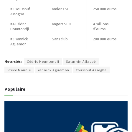
#3 Youssouf
Amiens SC
250 000 euros
Assogba
#4 Cédric
Angers SCO
4 millions
Hountondji
d’euros
#5 Yannick
Sans club
200 000 euros
Aguemon
Mots-clés :
Cédric Hountondji
Saturnin Allagbé
Steve Mounié
Yannick Aguemon
Youssouf Assogba
Populaire