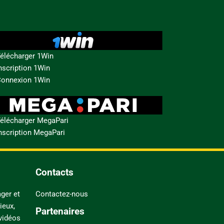
élécharger 1Win
nscription 1Win
onnexion 1Win
élécharger MegaPari
nscription MegaPari
Contacts
ger et
Contactez-nous
ieux,
Partenaires
 vidéos