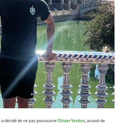
e a décidé de ne pas poursuivre
Olivier Verdon
, accusé de