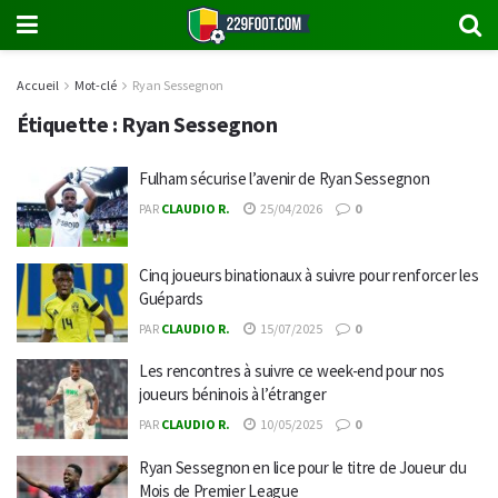
Accueil
Mot-clé
Ryan Sessegnon
Étiquette :
Ryan Sessegnon
Fulham sécurise l’avenir de Ryan Sessegnon
PAR
CLAUDIO R.
25/04/2026
0
Cinq joueurs binationaux à suivre pour renforcer les
Guépards
PAR
CLAUDIO R.
15/07/2025
0
Les rencontres à suivre ce week-end pour nos
joueurs béninois à l’étranger
PAR
CLAUDIO R.
10/05/2025
0
Ryan Sessegnon en lice pour le titre de Joueur du
Mois de Premier League