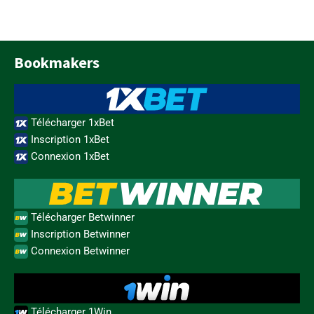
Bookmakers
Télécharger 1xBet
Inscription 1xBet
Connexion 1xBet
Télécharger Betwinner
Inscription Betwinner
Connexion Betwinner
Télécharger 1Win