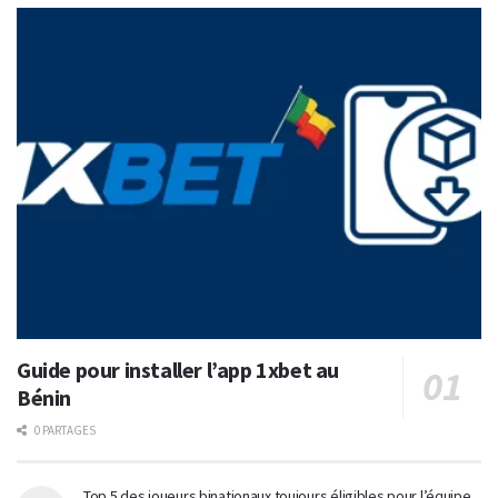
Guide pour installer l’app 1xbet au
Bénin
0 PARTAGES
Top 5 des joueurs binationaux toujours éligibles pour l’équipe