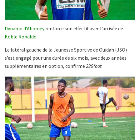
Dynamo d’Abomey
renforce son effectif avec l’arrivée de
Koble Ronaldo
.
Le latéral gauche de la Jeunesse Sportive de Ouidah (JSO)
s’est engagé pour une durée de six mois, avec deux années
supplémentaires en option, confirme
229foot
.