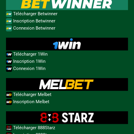
Télécharger Betwinner
Inscription Betwinner
Connexion Betwinner
Télécharger 1Win
Inscription 1Win
Connexion 1Win
Télécharger Melbet
Inscription Melbet
Télécharger 888Starz