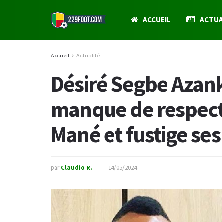
ACCUEIL
ACTUA
Accueil
Actualité
Désiré Segbe Azan
manque de respect
Mané et fustige ses
par
Claudio R.
14/05/2024