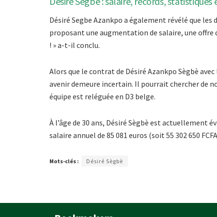
Désiré Sègbè : salaire, records, statistiques 
Désiré Segbe Azankpo a également révélé que les di
proposant une augmentation de salaire, une offre qu
! » a-t-il conclu.
Alors que le contrat de Désiré Azankpo Sègbè avec l
avenir demeure incertain. Il pourrait chercher de 
équipe est reléguée en D3 belge.
À l’âge de 30 ans, Désiré Sègbè est actuellement év
salaire annuel de 85 081 euros (soit 55 302 650 FCFA
Mots-clés :
Désiré Sègbè