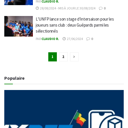
PAR
CLAUDIO R.
28/08/2024 - MIS À JOUR LE 30/08/2024
0
L’UNFP lance son stage d’intersaison pour les
joueurs sans club : deux Guépards parmi les
sélectionnés
PAR
CLAUDIO R.
27/06/2024
0
1
2
Populaire