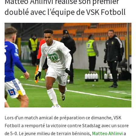
Mattéo Ahlinvi réalise son premier
doublé avec l’équipe de VSK Fotboll
Lors d’un match amical de préparation ce dimanche, VSK
Fotboll a remporté la victoire contre Stadslag avec un score
de 5-0. Le jeune milieu de terrain béninois,
Matteo Ahlinvi
a