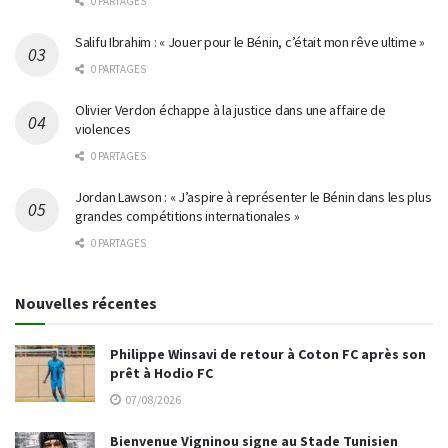
0 PARTAGES
Salifu Ibrahim : « Jouer pour le Bénin, c’était mon rêve ultime »
0 PARTAGES
Olivier Verdon échappe à la justice dans une affaire de
violences
0 PARTAGES
Jordan Lawson : « J’aspire à représenter le Bénin dans les plus
grandes compétitions internationales »
0 PARTAGES
Nouvelles récentes
Philippe Winsavi de retour à Coton FC après son
prêt à Hodio FC
07/08/2026
Bienvenue Vigninou signe au Stade Tunisien