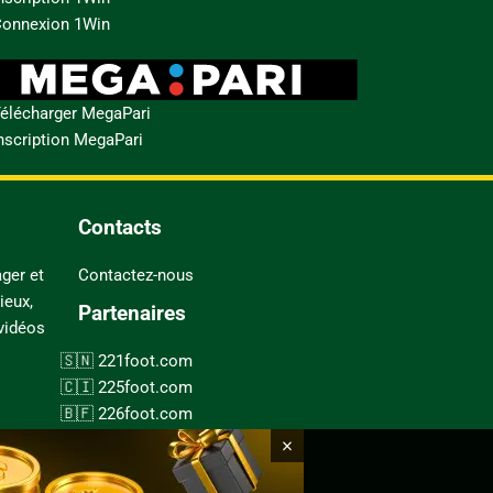
onnexion 1Win
élécharger MegaPari
nscription MegaPari
Contacts
ger et
Contactez-nous
ieux,
Partenaires
 vidéos
221foot.com
225foot.com
226foot.com
228foot.com
×
237foot.com
243foot.com