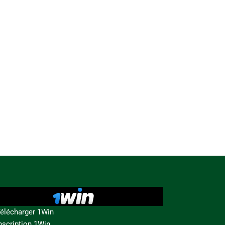
élécharger 1Win
nscription 1Win