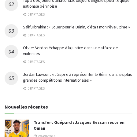
Top 5 des joueurs binationaux toujours éligibles pour l’équipe
nationale béninoise
0 PARTAGES
Salifu Ibrahim : « Jouer pour le Bénin, c’était mon rêve ultime »
0 PARTAGES
Olivier Verdon échappe à la justice dans une affaire de
violences
0 PARTAGES
Jordan Lawson : « J’aspire à représenter le Bénin dans les plus
grandes compétitions internationales »
0 PARTAGES
Nouvelles récentes
Transfert Guépard : Jacques Bessan reste en
Oman
09/08/2026