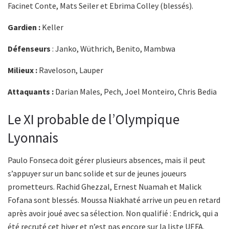
Facinet Conte, Mats Seiler et Ebrima Colley (blessés).
Gardien :
Keller
Défenseurs
: Janko, Wüthrich, Benito, Mambwa
Milieux :
Raveloson, Lauper
Attaquants :
Darian Males, Pech, Joel Monteiro, Chris Bedia
Le XI probable de l’Olympique
Lyonnais
Paulo Fonseca doit gérer plusieurs absences, mais il peut
s’appuyer sur un banc solide et sur de jeunes joueurs
prometteurs. Rachid Ghezzal, Ernest Nuamah et Malick
Fofana sont blessés. Moussa Niakhaté arrive un peu en retard
après avoir joué avec sa sélection. Non qualifié : Endrick, qui a
été recruté cet hiver et n’est pas encore sur la liste UEFA.