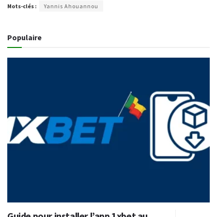
Mots-clés :
Yannis Ahouannou
Populaire
Guide pour installer l’app 1xbet au