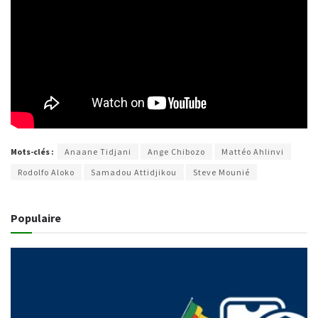
Mots-clés :
Anaane Tidjani
Ange Chibozo
Mattéo Ahlinvi
Rodolfo Aloko
Samadou Attidjikou
Steve Mounié
Populaire