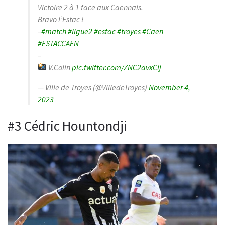
Victoire 2 à 1 face aux Caennais.
Bravo l’Estac !
–
#match
#ligue2
#estac
#troyes
#Caen
#ESTACCAEN
–
V.Colin
pic.twitter.com/ZNC2avxCij
— Ville de Troyes (@VilledeTroyes)
November 4,
2023
#3 Cédric Hountondji