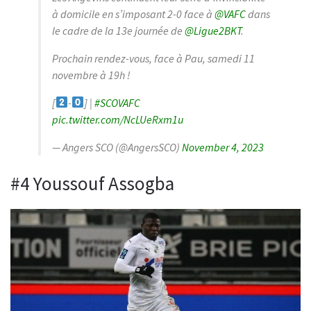
à domicile en s’imposant 2-0 face à
@VAFC
dans
le cadre de la 13e journée de
@Ligue2BKT
.
Prochain rendez-vous, face à Pau, samedi 11
novembre à 19h !
[
-
] |
#SCOVAFC
pic.twitter.com/NcLUeRxm1u
— Angers SCO (@AngersSCO)
November 4, 2023
#4 Youssouf Assogba