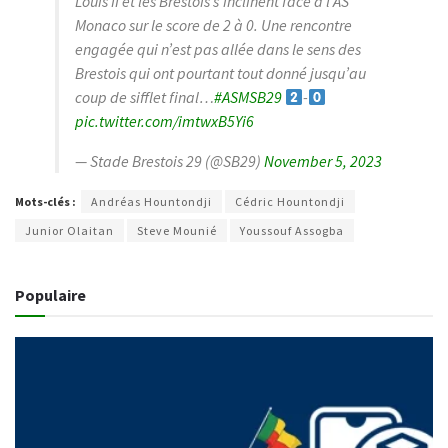
Louis II et les Brestois s’inclinent face à l’AS
Monaco sur le score de 2 à 0. Une rencontre
engagée qui n’est pas allée dans le sens des
Brestois qui ont pourtant tout donné jusqu’au
coup de sifflet final…
#ASMSB29
-
pic.twitter.com/imtwxB5Yi6
— Stade Brestois 29 (@SB29)
November 5, 2023
Mots-clés :
Andréas Hountondji
Cédric Hountondji
Junior Olaitan
Steve Mounié
Youssouf Assogba
Populaire