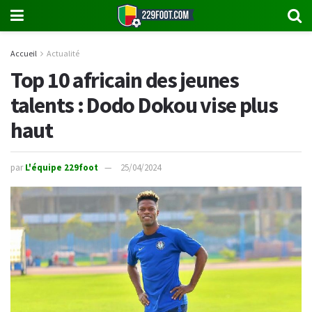
Accueil
Actualité
Top 10 africain des jeunes
talents : Dodo Dokou vise plus
haut
par
L'équipe 229foot
25/04/2024