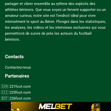
partager et vibrer ensemble au rythme des exploits des
athlètes béninois. Que vous soyez un fervent supporter ou un
amateur curieux, notre site est l’endroit idéal pour vivre
intensément le sport au Bénin. Plongez dans les statistiques,
les analyses, les vidéos et les interviews exclusives qui vous
permettront de suivre de près les acteurs du football
béninois.
Contacts
Contactez-nous
Partenaires
221foot.com
225foot.com
226foot.com
×
228foot.com
237foot.com