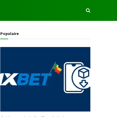
S
Populaire