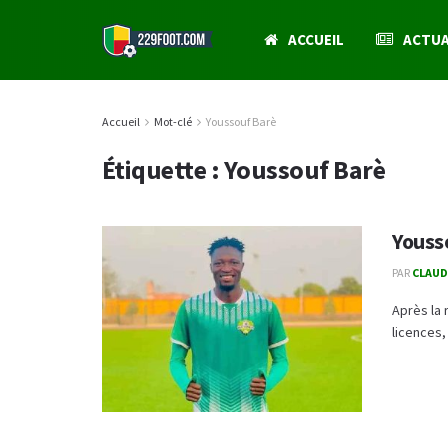
ACCUEIL
ACTUA
Accueil
Mot-clé
Youssouf Barè
Étiquette :
Youssouf Barè
Yousso
PAR
CLAUD
Après la 
licences,