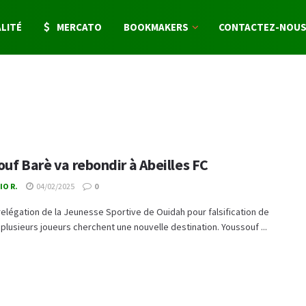
LITÉ
MERCATO
BOOKMAKERS
CONTACTEZ-NOU
uf Barè va rebondir à Abeilles FC
IO R.
04/02/2025
0
relégation de la Jeunesse Sportive de Ouidah pour falsification de
 plusieurs joueurs cherchent une nouvelle destination. Youssouf ...