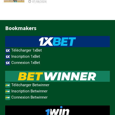
07/08/2026
Bookmakers
Télécharger 1xBet
Inscription 1xBet
Connexion 1xBet
Télécharger Betwinner
Inscription Betwinner
Connexion Betwinner