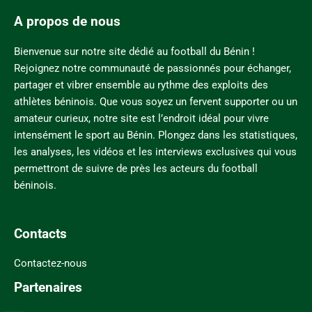
A propos de nous
Bienvenue sur notre site dédié au football du Bénin !
Rejoignez notre communauté de passionnés pour échanger,
partager et vibrer ensemble au rythme des exploits des
athlètes béninois. Que vous soyez un fervent supporter ou un
amateur curieux, notre site est l’endroit idéal pour vivre
intensément le sport au Bénin. Plongez dans les statistiques,
les analyses, les vidéos et les interviews exclusives qui vous
permettront de suivre de près les acteurs du football
béninois.
Contacts
Contactez-nous
Partenaires