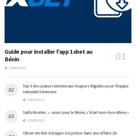
Guide pour installer l’app 1xbet au
Bénin
0 PARTAGES
Top 5 des joueurs binationaux toujours éligibles pour l’équipe
nationale béninoise
0 PARTAGES
Salifu Ibrahim : « Jouer pour le Bénin, c’était mon rêve ultime »
0 PARTAGES
Olivier Verdon échappe à la justice dans une affaire de