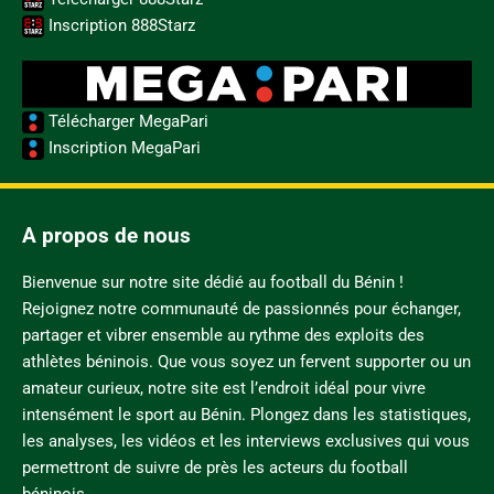
Inscription 888Starz
Télécharger MegaPari
Inscription MegaPari
A propos de nous
Bienvenue sur notre site dédié au football du Bénin !
Rejoignez notre communauté de passionnés pour échanger,
partager et vibrer ensemble au rythme des exploits des
athlètes béninois. Que vous soyez un fervent supporter ou un
amateur curieux, notre site est l’endroit idéal pour vivre
intensément le sport au Bénin. Plongez dans les statistiques,
les analyses, les vidéos et les interviews exclusives qui vous
permettront de suivre de près les acteurs du football