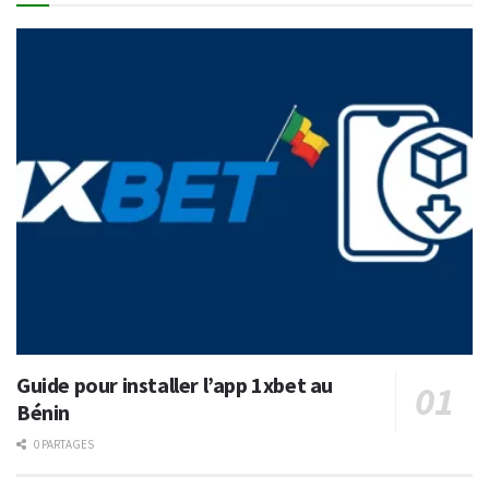
Guide pour installer l’app 1xbet au
Bénin
0 PARTAGES