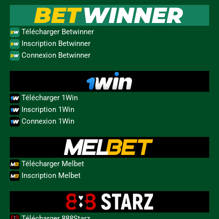
Télécharger Betwinner
Inscription Betwinner
Connexion Betwinner
Télécharger 1Win
Inscription 1Win
Connexion 1Win
Télécharger Melbet
Inscription Melbet
Télécharger 888Starz