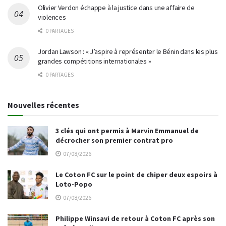
Olivier Verdon échappe à la justice dans une affaire de
violences
0 PARTAGES
Jordan Lawson : « J’aspire à représenter le Bénin dans les plus
grandes compétitions internationales »
0 PARTAGES
Nouvelles récentes
3 clés qui ont permis à Marvin Emmanuel de
décrocher son premier contrat pro
07/08/2026
Le Coton FC sur le point de chiper deux espoirs à
Loto-Popo
07/08/2026
Philippe Winsavi de retour à Coton FC après son