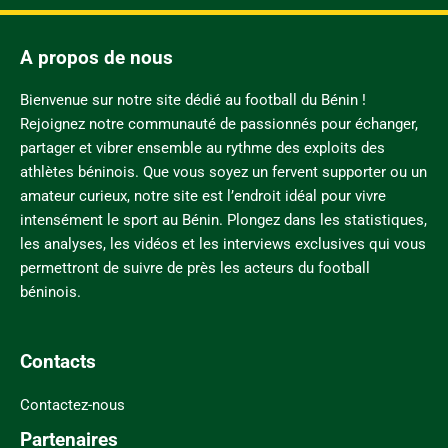
A propos de nous
Bienvenue sur notre site dédié au football du Bénin !
Rejoignez notre communauté de passionnés pour échanger,
partager et vibrer ensemble au rythme des exploits des
athlètes béninois. Que vous soyez un fervent supporter ou un
amateur curieux, notre site est l’endroit idéal pour vivre
intensément le sport au Bénin. Plongez dans les statistiques,
les analyses, les vidéos et les interviews exclusives qui vous
permettront de suivre de près les acteurs du football
béninois.
Contacts
Contactez-nous
Partenaires