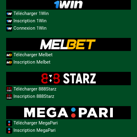
Télécharger 1Win
Inscription 1Win
Connexion 1Win
Télécharger Melbet
Inscription Melbet
Télécharger 888Starz
Inscription 888Starz
Télécharger MegaPari
Inscription MegaPari