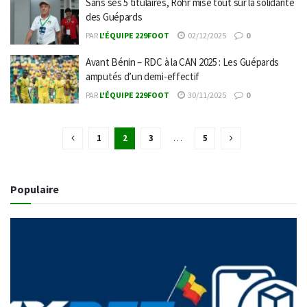
Sans ses 5 titulaires, Rohr mise tout sur la solidarité
des Guépards
PAR
L'ÉQUIPE 229FOOT
02/12/2025
0
Avant Bénin – RDC à la CAN 2025 : Les Guépards
amputés d’un demi-effectif
PAR
L'ÉQUIPE 229FOOT
30/11/2025
0
1
2
3
…
5
Populaire