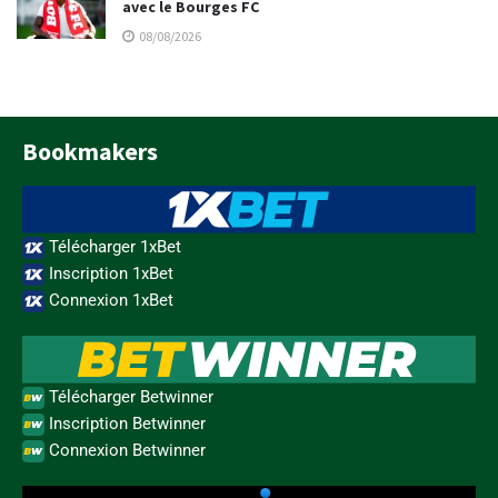
avec le Bourges FC
08/08/2026
Bookmakers
Télécharger 1xBet
Inscription 1xBet
Connexion 1xBet
Télécharger Betwinner
Inscription Betwinner
Connexion Betwinner