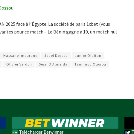
Dossou
CAN 2025 face à l’Égypte. La société de paris 1xbet (vous
uivantes pour ce match – Le Bénin gagne à 10, un match nul
Hassane Imourane
Jodel Dossou
Junior Olaitan
Olivier Verdon
Sessi D'Almeida
Tamimou Ouorou
Télécharger Betwinner
T