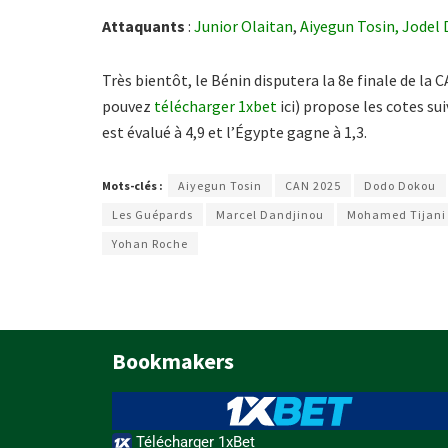
Attaquants
:
Junior Olaitan
,
Aiyegun Tosin,
Jodel 
Très bientôt, le Bénin disputera la 8e finale de la 
pouvez
télécharger 1xbet
ici) propose les cotes s
est évalué à 4,9 et l’Égypte gagne à 1,3.
Mots-clés :
Aiyegun Tosin
CAN 2025
Dodo Dokou
Les Guépards
Marcel Dandjinou
Mohamed Tijani
Yohan Roche
Bookmakers
Télécharger 1xBet