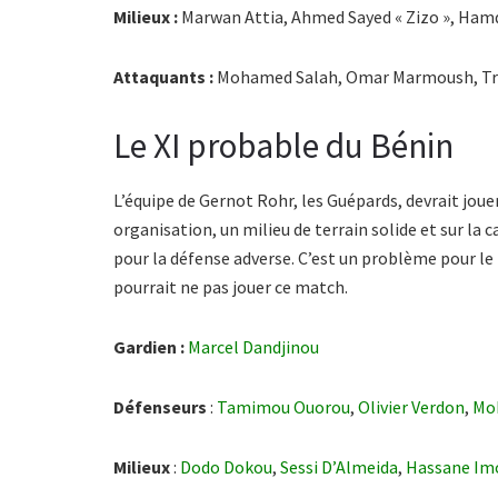
Milieux :
Marwan Attia, Ahmed Sayed « Zizo », Ham
Attaquants :
Mohamed Salah, Omar Marmoush, Tr
Le XI probable du Bénin
L’équipe de Gernot Rohr, les Guépards, devrait joue
organisation, un milieu de terrain solide et sur la
pour la défense adverse. C’est un problème pour le 
pourrait ne pas jouer ce match.
Gardien :
Marcel Dandjinou
Défenseurs
:
Tamimou Ouorou
,
Olivier Verdon
,
Mo
Milieux
:
Dodo Dokou
,
Sessi D’Almeida
,
Hassane Im