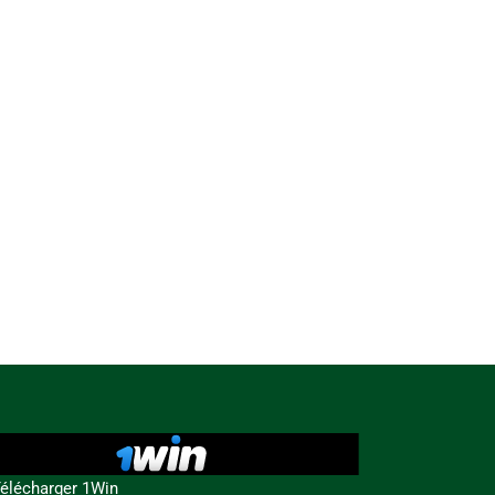
élécharger 1Win