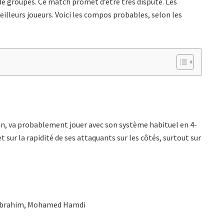
e de groupes. Ce match promet d’être très disputé. Les
illeurs joueurs. Voici les compos probables, selon les
n, va probablement jouer avec son système habituel en 4-
 sur la rapidité de ses attaquants sur les côtés, surtout sur
 Ibrahim, Mohamed Hamdi