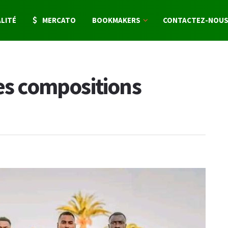
LITÉ
MERCATO
BOOKMAKERS
CONTACTEZ-NOU
Les compositions