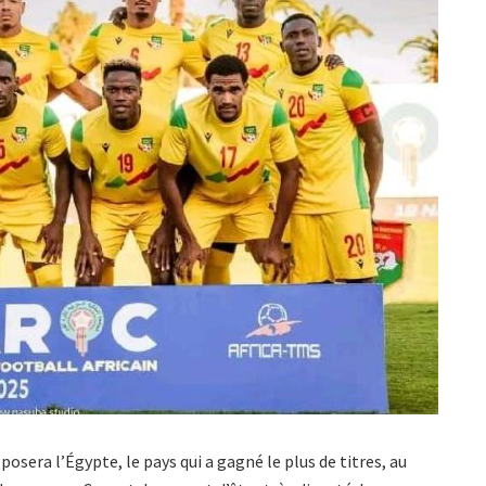
osera l’Égypte, le pays qui a gagné le plus de titres, au