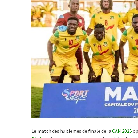
Le match des huitièmes de finale de la
CAN 2025
opp