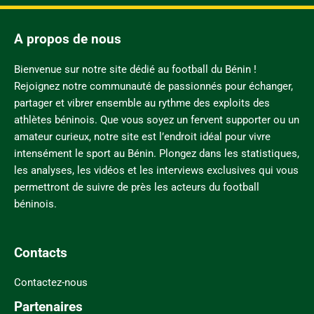
A propos de nous
Bienvenue sur notre site dédié au football du Bénin !
Rejoignez notre communauté de passionnés pour échanger,
partager et vibrer ensemble au rythme des exploits des
athlètes béninois. Que vous soyez un fervent supporter ou un
amateur curieux, notre site est l’endroit idéal pour vivre
intensément le sport au Bénin. Plongez dans les statistiques,
les analyses, les vidéos et les interviews exclusives qui vous
permettront de suivre de près les acteurs du football
béninois.
Contacts
Contactez-nous
Partenaires