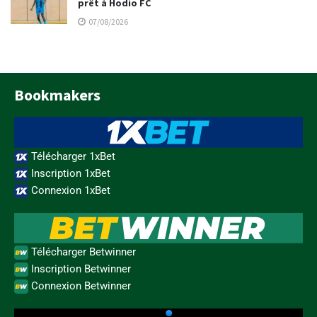
prêt à Hodio FC
07/08/2026
Bookmakers
Télécharger 1xBet
Inscription 1xBet
Connexion 1xBet
Télécharger Betwinner
Inscription Betwinner
Connexion Betwinner