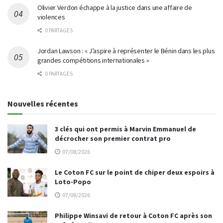
Olivier Verdon échappe à la justice dans une affaire de
violences
0 PARTAGES
Jordan Lawson : « J’aspire à représenter le Bénin dans les plus
grandes compétitions internationales »
0 PARTAGES
Nouvelles récentes
3 clés qui ont permis à Marvin Emmanuel de
décrocher son premier contrat pro
07/08/2026
Le Coton FC sur le point de chiper deux espoirs à
Loto-Popo
07/08/2026
Philippe Winsavi de retour à Coton FC après son