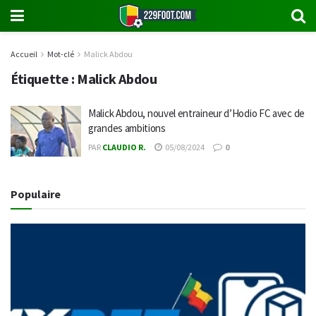
Accueil
Mot-clé
Malick Abdou
Étiquette :
Malick Abdou
Malick Abdou, nouvel entraineur d’Hodio FC avec de
grandes ambitions
PAR
CLAUDIO R.
05/08/2024
0
Populaire