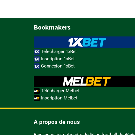
Bookmakers
Télécharger 1xBet
Inscription 1xBet
Connexion 1xBet
Télécharger Melbet
Inscription Melbet
A propos de nous
Bienvenue sur notre site dédié au football du Bén