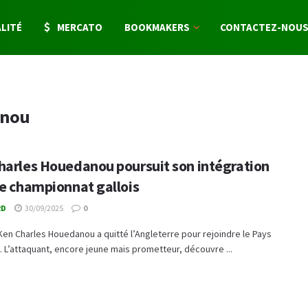
LITÉ
MERCATO
BOOKMAKERS
CONTACTEZ-NOU
anou
harles Houedanou poursuit son intégration
le championnat gallois
RD
30/09/2025
0
Ken Charles Houedanou a quitté l’Angleterre pour rejoindre le Pays
. L’attaquant, encore jeune mais prometteur, découvre ...