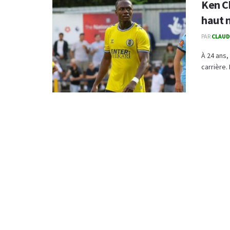
Ken C
haut 
PAR
CLAUD
À 24 ans
carrière. 