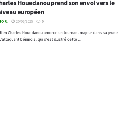
harles Houedanou prend son envol vers le
niveau européen
IO R.
20/06/2025
0
, Ken Charles Houedanou amorce un tournant majeur dans sa jeune
L’attaquant béninois, qui s’est illustré cette ...