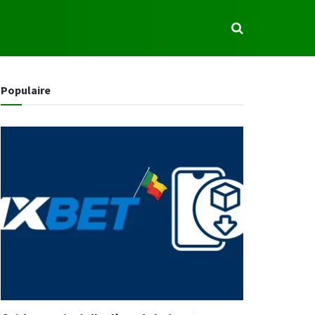
S
Populaire