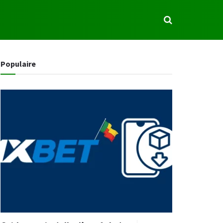
S
Populaire