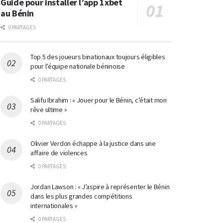
Guide pour installer l’app 1xbet
au Bénin
0 PARTAGES
Top 5 des joueurs binationaux toujours éligibles
pour l’équipe nationale béninoise
0 PARTAGES
Salifu Ibrahim : « Jouer pour le Bénin, c’était mon
rêve ultime »
0 PARTAGES
Olivier Verdon échappe à la justice dans une
affaire de violences
0 PARTAGES
Jordan Lawson : « J’aspire à représenter le Bénin
dans les plus grandes compétitions
internationales »
0 PARTAGES