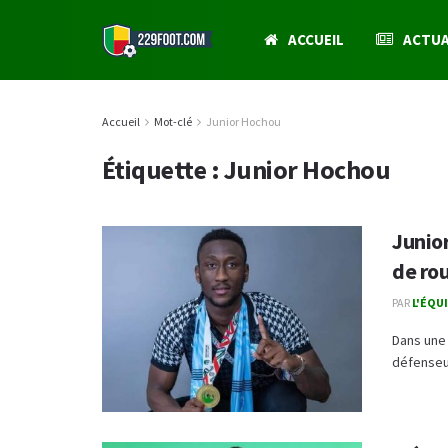
ACCUEIL
ACTUA
Accueil
Mot-clé
Junior Hochou
Étiquette :
Junior Hochou
Junior
de rou
PAR
L'ÉQU
Dans une 
défenseur