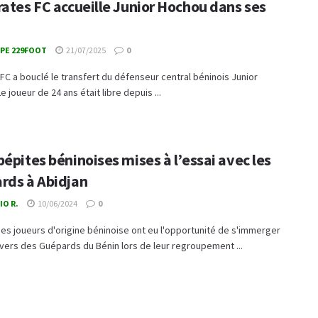
rates FC accueille Junior Hochou dans ses
IPE 229FOOT
21/07/2025
0
FC a bouclé le transfert du défenseur central béninois Junior
e joueur de 24 ans était libre depuis ...
épites béninoises mises à l’essai avec les
rds à Abidjan
IO R.
10/06/2024
0
es joueurs d'origine béninoise ont eu l'opportunité de s'immerger
ivers des Guépards du Bénin lors de leur regroupement ...