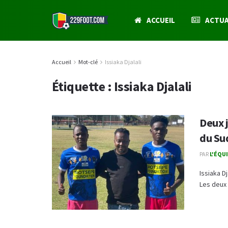
ACCUEIL
ACTUA
Accueil
Mot-clé
Issiaka Djalali
Étiquette :
Issiaka Djalali
Deux j
du Su
PAR
L'ÉQU
Issiaka D
Les deux 