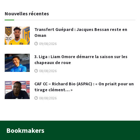
Nouvelles récentes
Transfert Guépard : Jacques Bessan reste en
Oman
09/08/2026
3. Liga : Liam Omore démarre la saison sur les
chapeaux de roue
08/08/2026
CAF CC – Richard Bio (ASPAC) : « On priait pour un
tirage clément… »
08/08/2026
Bookmakers