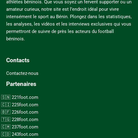
athlètes béninois. Que vous soyez un fervent supporter ou un
amateur curieux, notre site est l’endroit idéal pour vivre
intensément le sport au Bénin. Plongez dans les statistiques,
les analyses, les vidéos et les interviews exclusives qui vous
permettront de suivre de près les acteurs du football
béninois.
Contacts
Contactez-nous
Partenaires
221foot.com
225foot.com
226foot.com
228foot.com
237foot.com
243foot.com