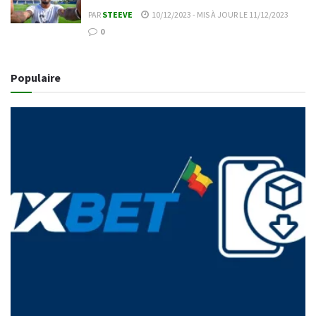
PAR
STEEVE
10/12/2023 - MIS À JOUR LE 11/12/2023
0
Populaire