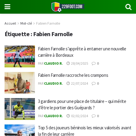
Accueil
Mot-clé
Fabien Farnolle
Étiquette :
Fabien Farnolle
Fabien Farnolle s’apprête à entamer une nouvelle
carrière à Bordeaux
PAR
CLAUDIO R.
28/04/2025
0
Fabien Farnolle raccroche les crampons
PAR
CLAUDIO R.
22/07/2024
0
3 gardiens pour une place de titulaire – qui mérite
d’être le portier des Guépards ?
PAR
CLAUDIO R.
02/02/2024
0
Top 5 des joueurs béninois les mieux valorisés avant
la fin de leur carrière