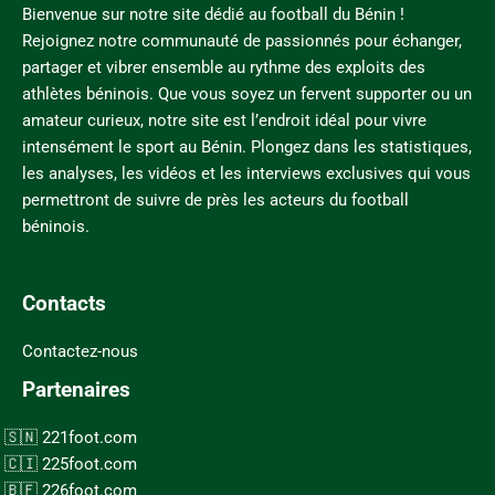
Bienvenue sur notre site dédié au football du Bénin !
Rejoignez notre communauté de passionnés pour échanger,
partager et vibrer ensemble au rythme des exploits des
athlètes béninois. Que vous soyez un fervent supporter ou un
amateur curieux, notre site est l’endroit idéal pour vivre
intensément le sport au Bénin. Plongez dans les statistiques,
les analyses, les vidéos et les interviews exclusives qui vous
permettront de suivre de près les acteurs du football
béninois.
Contacts
Contactez-nous
Partenaires
221foot.com
225foot.com
226foot.com