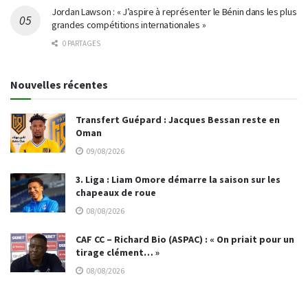
Jordan Lawson : « J’aspire à représenter le Bénin dans les plus
grandes compétitions internationales »
0 PARTAGES
Nouvelles récentes
Transfert Guépard : Jacques Bessan reste en
Oman
09/08/2026
3. Liga : Liam Omore démarre la saison sur les
chapeaux de roue
08/08/2026
CAF CC – Richard Bio (ASPAC) : « On priait pour un
tirage clément… »
08/08/2026