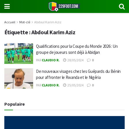
Accueil
Mot-clé
Abdoul Karim Aziz
Étiquette :
Abdoul Karim Aziz
Qualifications pour la Coupe du Monde 2026 : Un
groupe de joueurs sont déjà à Abidjan
PAR
CLAUDIO R.
28/05/2024
0
De nouveaux visages chez les Guépards du Bénin
pour affronter le Rwanda et le Nigéria
PAR
CLAUDIO R.
25/05/2024
0
Populaire