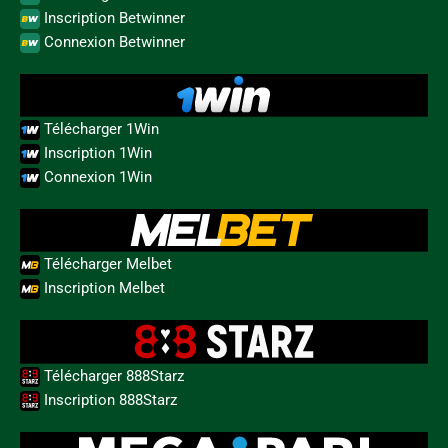
Inscription Betwinner
Connexion Betwinner
Télécharger 1Win
Inscription 1Win
Connexion 1Win
Télécharger Melbet
Inscription Melbet
Télécharger 888Starz
Inscription 888Starz