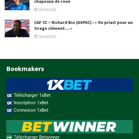
chapeaux de roue
08/08/2026
CAF CC – Richard Bio (ASPAC) : « On priait pour un
tirage clément… »
08/08/2026
Bookmakers
Télécharger 1xBet
Inscription 1xBet
Connexion 1xBet
Télécharger Betwinner