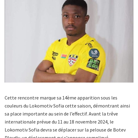
Cette rencontre marque sa 14ème apparition sous les
couleurs du Lokomotiv Sofia cette saison, démontrant ainsi
sa place importante au sein de l’effectif. Avant la trêve
internationale prévue du 11 au 18 novembre 2024, le
Lokomotiv Sofia devra se déplacer sur la pelouse de Botev
Plovdiv, un déplacement qui s’annonce compliqué.