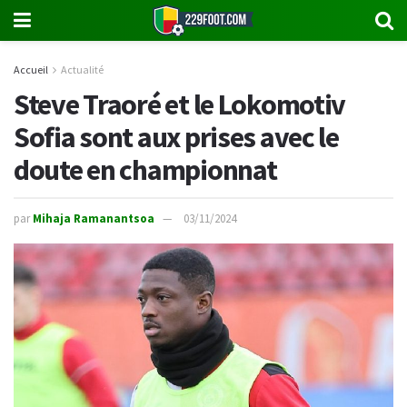
Accueil
Actualité
Steve Traoré et le Lokomotiv
Sofia sont aux prises avec le
doute en championnat
par
Mihaja Ramanantsoa
03/11/2024