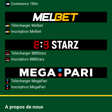
Connexion 1Win
Télécharger Melbet
Inscription Melbet
Télécharger 888Starz
Inscription 888Starz
Télécharger MegaPari
Inscription MegaPari
A propos de nous