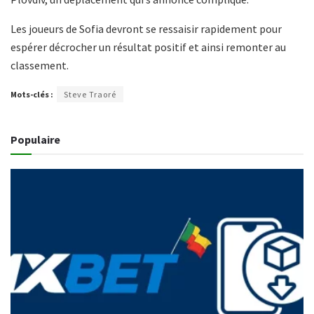
Les joueurs de Sofia devront se ressaisir rapidement pour
espérer décrocher un résultat positif et ainsi remonter au
classement.
Mots-clés :
Steve Traoré
Populaire