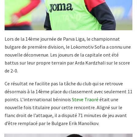
Lors de la 14ème journée de Parva Liga, le championnat
bulgare de première division, le Lokomotiv Sofia a connu une
nouvelle déconvenue. Les joueurs de la capitale ont été
battus sur leur propre terrain par Arda Kardzhali sur le score
de 2-0.
Ce résultat ne facilite pas la tâche du club qui se retrouve
désormais à la 14ème place du classement avec seulement 11
points. L’international béninois
Steve Traoré
était une
nouvelle fois titulaire pour cette rencontre. Aligné sur le
flanc droit de l’attaque, il a disputé 71 minutes de jeu avant
d’être remplacé par le Bulgare Erik Manolkov.