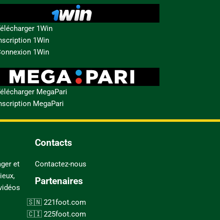
élécharger 1Win
nscription 1Win
onnexion 1Win
élécharger MegaPari
nscription MegaPari
Contacts
ger et
Contactez-nous
ieux,
Partenaires
 vidéos
221foot.com
225foot.com