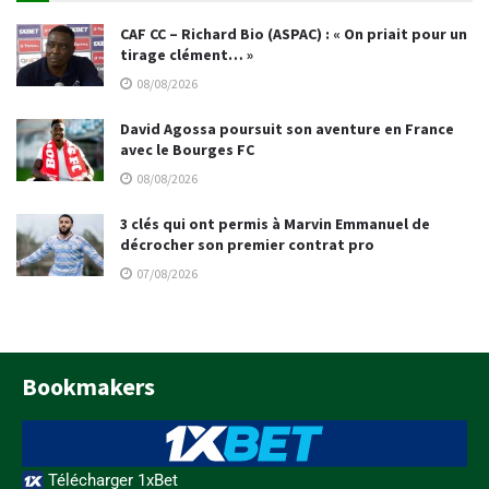
CAF CC – Richard Bio (ASPAC) : « On priait pour un
tirage clément… »
08/08/2026
David Agossa poursuit son aventure en France
avec le Bourges FC
08/08/2026
3 clés qui ont permis à Marvin Emmanuel de
décrocher son premier contrat pro
07/08/2026
Bookmakers
Télécharger 1xBet