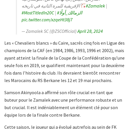
الإفريقية للمرة الثانية في تاريخه
#Zamalek
|
#MostTitledIn20C
|
#الزمالك_أولًا
pic.twitter.com/xzqeHt38j7
— Zamalek SC (@ZSCOfficial)
April 28, 2024
Les « Chevaliers blancs » du Caire, sacrés cinq fois en Ligue des
champions de la CAF (en 1984, 1986, 1993, 1996 et 2002), mais
ayant atteint la finale de la Coupe de la Confédération qu’une
seule fois en 2019, se qualifient maintenant pour la deuxième
fois dans l’histoire du club. Ils devraient bientôt rencontrer
les Marocains du RS Berkane les 12 et 19 mai prochains.
Samson Akinyoola a affirmé son rôle crucial en tant que
buteur pour le Zamalek avec une performance robuste et un
but crucial. Il est indéniablement un élément clé pour son
équipe lors de la finale contre Berkane.
Cette saison, le joueur qui a évolué autrefois au sein de FK