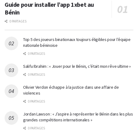
Guide pour installer l’app 1xbet au
Bénin
0 PARTAGES
Top 5 des joueurs binationaux toujours éligibles pour l’équipe
nationale béninoise
0 PARTAGES
Salifu Ibrahim : « Jouer pour le Bénin, c’était mon rêve ultime »
0 PARTAGES
Olivier Verdon échappe à la justice dans une affaire de
violences
0 PARTAGES
Jordan Lawson : « J’aspire à représenter le Bénin dans les plus
grandes compétitions internationales »
0 PARTAGES