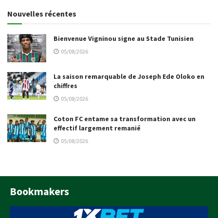
Nouvelles récentes
Bienvenue Vigninou signe au Stade Tunisien
05/08/2026
La saison remarquable de Joseph Ede Oloko en
chiffres
05/08/2026
Coton FC entame sa transformation avec un
effectif largement remanié
05/08/2026
Bookmakers