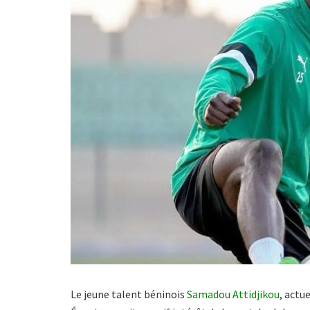
Le jeune talent béninois
Samadou Attidjikou
, actu