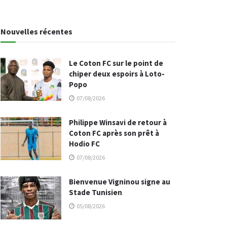
Nouvelles récentes
Le Coton FC sur le point de
chiper deux espoirs à Loto-
Popo
07/08/2026
Philippe Winsavi de retour à
Coton FC après son prêt à
Hodio FC
07/08/2026
Bienvenue Vigninou signe au
Stade Tunisien
05/08/2026