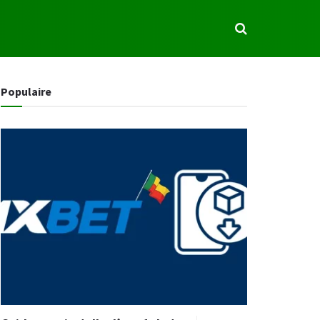
S
Populaire