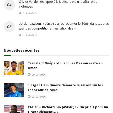
Olivier Verdon échappe à la justice dans une affaire de
violences
0 PARTAGES
Jordan Lawson : « J’aspire à représenter le Bénin dans les plus
grandes compétitions internationales »
0 PARTAGES
Nouvelles récentes
Transfert Guépard : Jacques Bessan reste en
Oman
09/08/2026
3. Liga : Liam Omore démarre la saison sur les
chapeaux de roue
08/08/2026
CAF CC – Richard Bio (ASPAC) : « On priait pour un
tirage clément… »