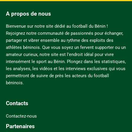
A propos de nous
Bienvenue sur notre site dédié au football du Bénin !
Rejoignez notre communauté de passionnés pour échanger,
partager et vibrer ensemble au rythme des exploits des
athlètes béninois. Que vous soyez un fervent supporter ou un
amateur curieux, notre site est l’endroit idéal pour vivre
intensément le sport au Bénin. Plongez dans les statistiques,
les analyses, les vidéos et les interviews exclusives qui vous
permettront de suivre de près les acteurs du football
béninois.
Contacts
Contactez-nous
Partenaires