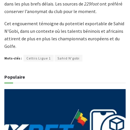
dans les plus brefs délais. Les sources de
229foot
ont préféré
conserver l’anonymat du club pour le moment.
Cet engouement témoigne du potentiel exportable de Sahid
N’Gobi, dans un contexte où les talents béninois et africains
attirent de plus en plus les championnats européens et du
Golfe.
Mots-clés :
Celtiis Ligue 1
Sahid N'gobi
Populaire