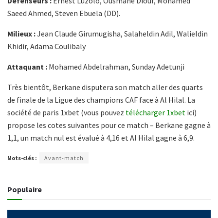
Défenseurs :
Ernest Luzolo, Ousmane Diouf, Mohamed
Saeed Ahmed, Steven Ebuela (DD).
Milieux :
Jean Claude Girumugisha, Salaheldin Adil, Walieldin
Khidir, Adama Coulibaly
Attaquant :
Mohamed Abdelrahman, Sunday Adetunji
Très bientôt, Berkane disputera son match aller des quarts
de finale de la Ligue des champions CAF face à Al Hilal. La
société de paris 1xbet (vous pouvez
télécharger 1xbet
ici)
propose les cotes suivantes pour ce match – Berkane gagne à
1,1, un match nul est évalué à 4,16 et Al Hilal gagne à 6,9.
Mots-clés :
Avant-match
Populaire