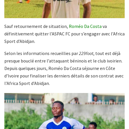
Sauf retournement de situation,
Roméo Da Costa
va
définitivement quitter l’ASPAC FC pour s’engager avec l’Africa
Sport d’Abidjan.
Selon les informations recueillies par
229foot
, tout est déjà
presque bouclé entre l’attaquant béninois et le club ivoirien.
Depuis quelques jours, Roméo Da Costa séjourne en Côte
d’Ivoire pour finaliser les derniers détails de son contrat avec
l’Africa Sport d’Abidjan.