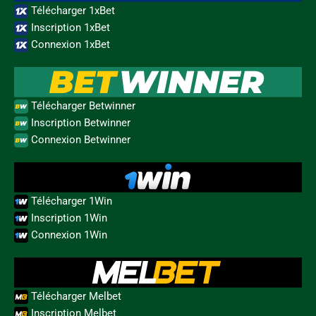
Télécharger 1xBet
Inscription 1xBet
Connexion 1xBet
Télécharger Betwinner
Inscription Betwinner
Connexion Betwinner
Télécharger 1Win
Inscription 1Win
Connexion 1Win
Télécharger Melbet
Inscription Melbet