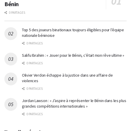
Bénin
0 PARTAGES
Top 5 des joueurs binationaux toujours éligibles pour l’équipe
nationale béninoise
0 PARTAGES
Salifu Ibrahim : « Jouer pour le Bénin, c’était mon rêve ultime »
0 PARTAGES
Olivier Verdon échappe à la justice dans une affaire de
violences
0 PARTAGES
Jordan Lawson : « J’aspire à représenter le Bénin dans les plus
grandes compétitions internationales »
0 PARTAGES