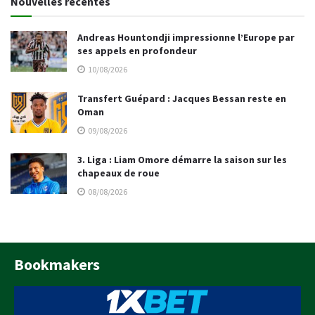
Nouvelles récentes
Andreas Hountondji impressionne l’Europe par
ses appels en profondeur
10/08/2026
Transfert Guépard : Jacques Bessan reste en
Oman
09/08/2026
3. Liga : Liam Omore démarre la saison sur les
chapeaux de roue
08/08/2026
Bookmakers