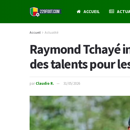
ACCUEIL
ACTUA
Accueil
Actualité
Raymond Tchayé int
des talents pour l
par
Claudio R.
31/05/2026