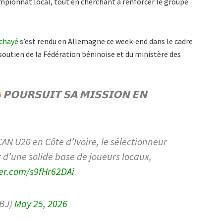
ampionnat local, tout en cherchant à renforcer le groupe
chayé
s’est rendu en Allemagne ce week-end dans le cadre
utien de la Fédération béninoise et du ministère des
𝗣𝗢𝗨𝗥𝗦𝗨𝗜𝗧 𝗦𝗔 𝗠𝗜𝗦𝗦𝗜𝗢𝗡 𝗘𝗡
CAN U20 en Côte d’Ivoire, le sélectionneur
d’une solide base de joueurs locaux,
ter.com/s9fHr62DAi
BJ)
May 25, 2026