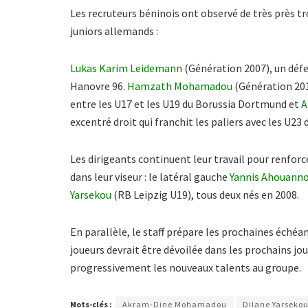
Les recruteurs béninois ont observé de très près 
juniors allemands :
Lukas Karim Leidemann
(Génération 2007), un défen
Hanovre 96.
Hamzath Mohamadou
(Génération 2011
entre les U17 et les U19 du Borussia Dortmund et
A
excentré droit qui franchit les paliers avec les U23
Les dirigeants continuent leur travail pour renfor
dans leur viseur : le latéral gauche
Yannis Ahouann
Yarsekou
(RB Leipzig U19), tous deux nés en 2008.
En parallèle, le staff prépare les prochaines échéan
joueurs devrait être dévoilée dans les prochains jo
progressivement les nouveaux talents au groupe.
Mots-clés :
Akram-Dine Mohamadou
Dilane Yarseko