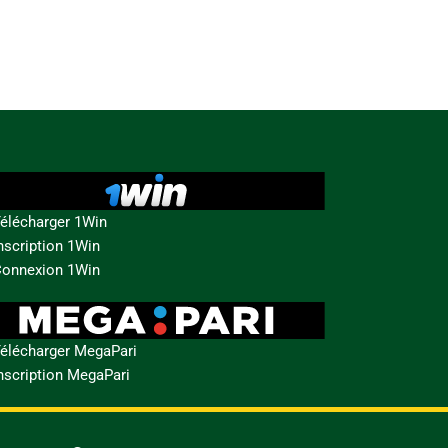
élécharger 1Win
nscription 1Win
onnexion 1Win
élécharger MegaPari
nscription MegaPari