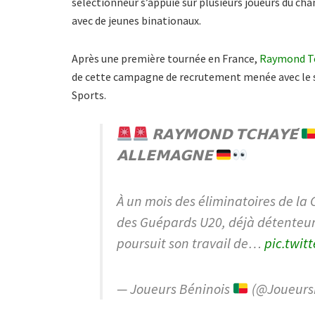
sélectionneur s’appuie sur plusieurs joueurs du ch
avec de jeunes binationaux.
Après une première tournée en France,
Raymond T
de cette campagne de recrutement menée avec le so
Sports.
𝗥𝗔𝗬𝗠𝗢𝗡𝗗 𝗧𝗖𝗛𝗔𝗬𝗘́
𝗔𝗟𝗟𝗘𝗠𝗔𝗚𝗡𝗘
À un mois des éliminatoires de la 
des Guépards U20, déjà détenteur 
poursuit son travail de…
pic.twit
— Joueurs Béninois
(@Joueurs