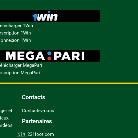
élécharger 1Win
nscription 1Win
onnexion 1Win
élécharger MegaPari
nscription MegaPari
Contacts
ger et
Contactez-nous
ieux,
Partenaires
 vidéos
221foot.com