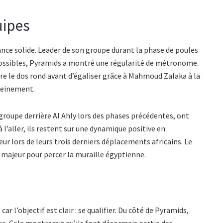
uipes
ance solide. Leader de son groupe durant la phase de poules
possibles, Pyramids a montré une régularité de métronome.
aire le dos rond avant d’égaliser grâce à Mahmoud Zalaka à la
reinement.
groupe derrière Al Ahly lors des phases précédentes, ont
l’aller, ils restent sur une dynamique positive en
ur lors de leurs trois derniers déplacements africains. Le
ajeur pour percer la muraille égyptienne.
r l’objectif est clair : se qualifier. Du côté de Pyramids,
te. Cela montrerait qu’ils font désormais partie des