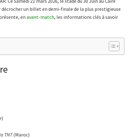
AR. Ce Samedi 21 mars 2026, le stade du 30 Juin au Caire
 décrocher un billet en demi-finale de la plus prestigieuse
présente, en
avant-match
, les informations clés à savoir
re
e)
ia TNT
(Maroc)