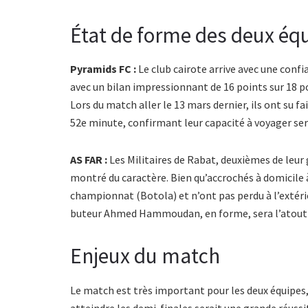
État de forme des deux éq
Pyramids FC :
Le club cairote arrive avec une confi
avec un bilan impressionnant de 16 points sur 18 
Lors du match aller le 13 mars dernier, ils ont su f
52e minute, confirmant leur capacité à voyager se
AS FAR :
Les Militaires de Rabat, deuxièmes de leur 
montré du caractère. Bien qu’accrochés à domicile à 
championnat (Botola) et n’ont pas perdu à l’extérie
buteur Ahmed Hammoudan, en forme, sera l’atout m
Enjeux du match
Le match est très important pour les deux équipes, ca
atteindre les demi-finales serait une grande réussi