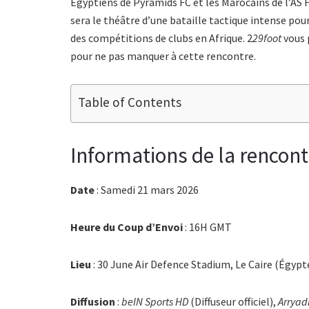
Égyptiens de Pyramids FC et les Marocains de l’AS F
sera le théâtre d’une bataille tactique intense pour
des compétitions de clubs en Afrique. 2
29foot
vous 
pour ne pas manquer à cette rencontre.
Table of Contents
Informations de la rencont
Date
: Samedi 21 mars 2026
Heure du Coup d’Envoi
: 16H GMT
Lieu
: 30 June Air Defence Stadium, Le Caire (Égypt
Diffusion
:
beIN Sports HD
(Diffuseur officiel),
Arryad