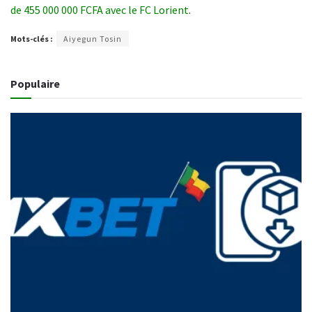
de 455 000 000 FCFA avec le FC Lorient
.
Mots-clés :
Aiyegun Tosin
Populaire