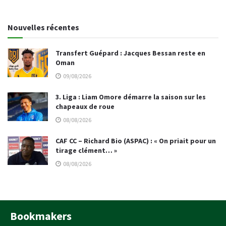
Nouvelles récentes
Transfert Guépard : Jacques Bessan reste en
Oman
09/08/2026
3. Liga : Liam Omore démarre la saison sur les
chapeaux de roue
08/08/2026
CAF CC – Richard Bio (ASPAC) : « On priait pour un
tirage clément… »
08/08/2026
Bookmakers