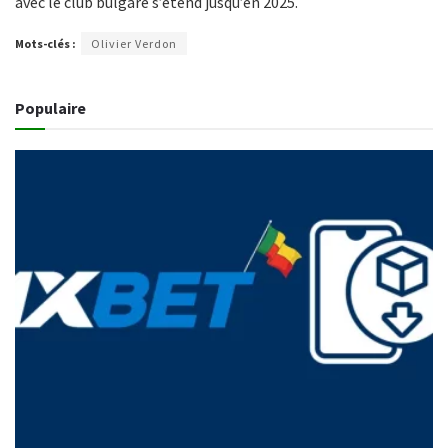
avec le club bulgare s’étend jusqu’en 2025.
Mots-clés :
Olivier Verdon
Populaire