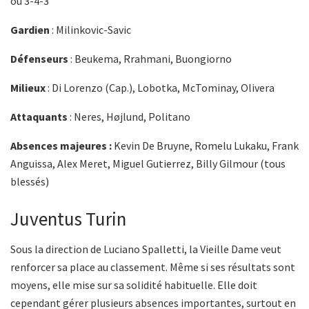
ou 3-4-3
Gardien
: Milinkovic-Savic
Défenseurs
: Beukema, Rrahmani, Buongiorno
Milieux
: Di Lorenzo (Cap.), Lobotka, McTominay, Olivera
Attaquants
: Neres, Højlund, Politano
Absences majeures :
Kevin De Bruyne, Romelu Lukaku, Frank
Anguissa, Alex Meret, Miguel Gutierrez, Billy Gilmour (tous
blessés)
Juventus Turin
Sous la direction de Luciano Spalletti, la Vieille Dame veut
renforcer sa place au classement. Même si ses résultats sont
moyens, elle mise sur sa solidité habituelle. Elle doit
cependant gérer plusieurs absences importantes, surtout en