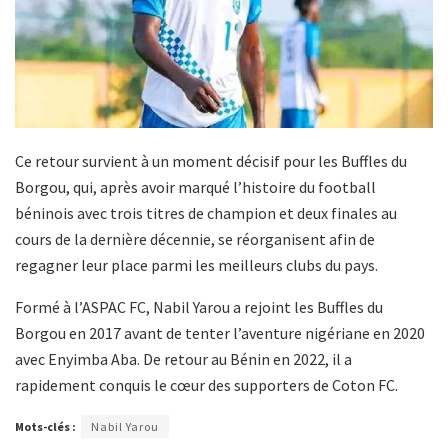
Ce retour survient à un moment décisif pour les Buffles du
Borgou, qui, après avoir marqué l’histoire du football
béninois avec trois titres de champion et deux finales au
cours de la dernière décennie, se réorganisent afin de
regagner leur place parmi les meilleurs clubs du pays.
Formé à l’ASPAC FC, Nabil Yarou a rejoint les Buffles du
Borgou en 2017 avant de tenter l’aventure nigériane en 2020
avec Enyimba Aba. De retour au Bénin en 2022, il a
rapidement conquis le cœur des supporters de Coton FC.
Mots-clés :
Nabil Yarou