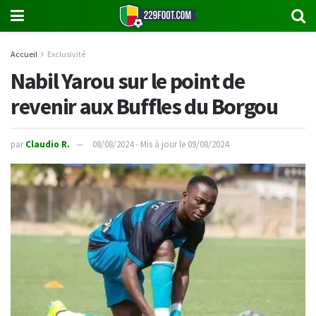
Accueil
Exclusivité
Nabil Yarou sur le point de
revenir aux Buffles du Borgou
par
Claudio R.
08/08/2024 - Mis à jour le 09/08/2024