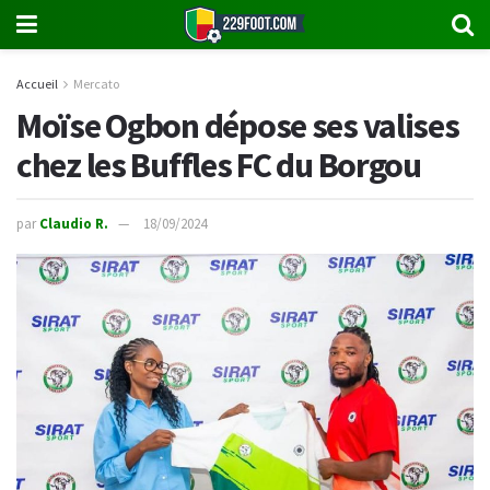
Accueil
Mercato
Moïse Ogbon dépose ses valises
chez les Buffles FC du Borgou
par
Claudio R.
18/09/2024