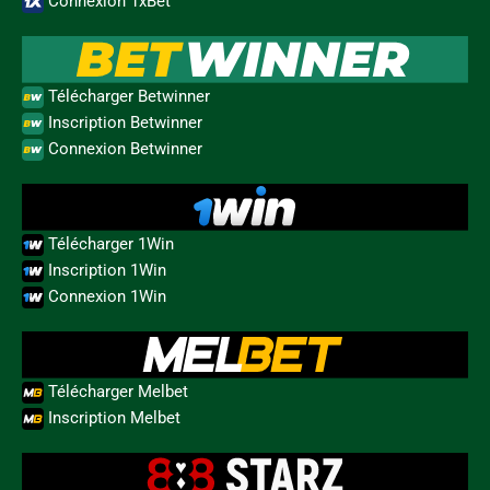
Connexion 1xBet
Télécharger Betwinner
Inscription Betwinner
Connexion Betwinner
Télécharger 1Win
Inscription 1Win
Connexion 1Win
Télécharger Melbet
Inscription Melbet