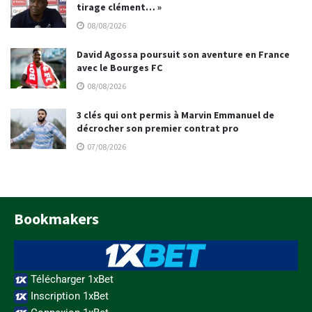
tirage clément… »
08/08/2026
David Agossa poursuit son aventure en France
avec le Bourges FC
08/08/2026
3 clés qui ont permis à Marvin Emmanuel de
décrocher son premier contrat pro
07/08/2026
Bookmakers
Télécharger 1xBet
Inscription 1xBet