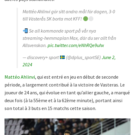
Mattéo Ahlinvi gör sitt andra mål för dagen, 3-0
till Västerås SK borta mot KFF!
Se all kommande sport på vår nya
streaming-hemmaplan Max, där du ser allt från
Allsvenskan.
pic.twitter.com/eNhRQe9uhx
— discovery+ sport
(@dplus_sportSE)
June 2,
2024
Mattéo Ahlinvi
, qui est entré en jeu en début de seconde
période, a largement contribué à la victoire de Vasteras. Le
joueur de 24 ans, qui évolue en tant qu’ailier gauche, a marqué
deux fois (à la 55ème et à la 62ème minute), portant ainsi
son total à 3 buts en 15 matchs cette saison.