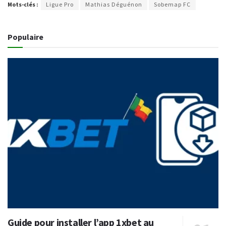
Mots-clés :
Ligue Pro
Mathias Déguénon
Sobemap FC
Populaire
Guide pour installer l’app 1xbet au