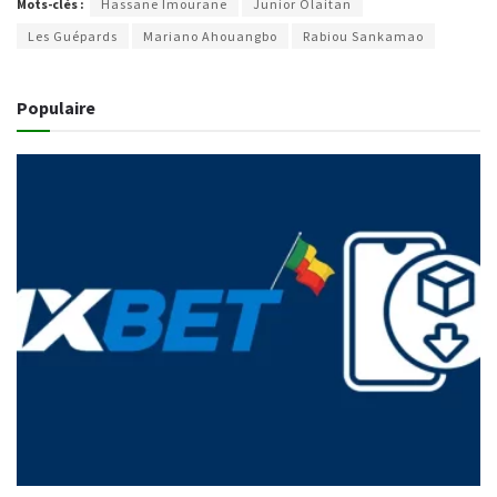
Mots-clés :
Hassane Imourane
Junior Olaitan
Les Guépards
Mariano Ahouangbo
Rabiou Sankamao
Populaire