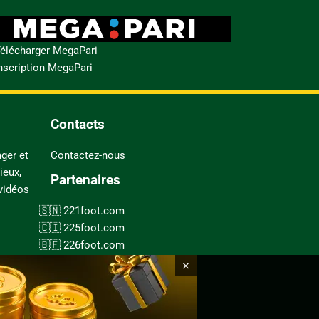
élécharger MegaPari
nscription MegaPari
Contacts
ger et
Contactez-nous
ieux,
Partenaires
 vidéos
221foot.com
225foot.com
226foot.com
228foot.com
×
237foot.com
243foot.com