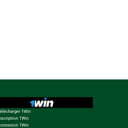
élécharger 1Win
nscription 1Win
onnexion 1Win