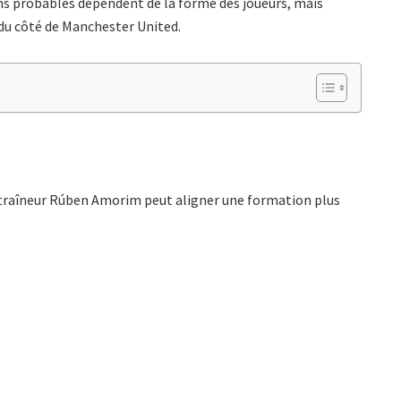
ns probables dépendent de la forme des joueurs, mais
du côté de Manchester United.
entraîneur Rúben Amorim peut aligner une formation plus