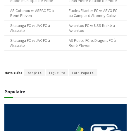
Stade municipal de Pobè
Jean Pierre Gascon de Pobè
AS Cotonou vs ASPAC FC à
Etoiles Filantes FC vs ASVO FC
René Pleven
au Campus d’Abomey-Calavi
Sitatunga FC vs JAK FC à
Avrankou FC vs USS Kraké à
Akassato
Avrankou
Sitatunga FC vs JAK FC à
AS Police FC vs Dragons FC à
Akassato
René Pleven
Mots-clés :
Dadjè FC
Ligue Pro
Loto-Popo FC
Populaire