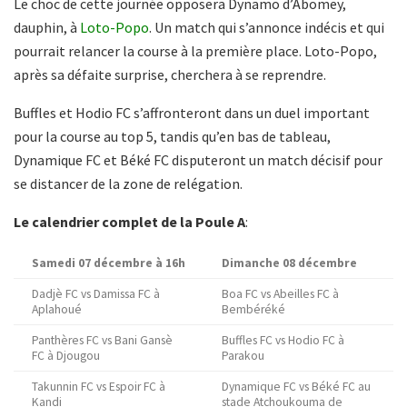
Le choc de cette journée opposera Dynamo d’Abomey,
dauphin, à
Loto-Popo
. Un match qui s’annonce indécis et qui
pourrait relancer la course à la première place. Loto-Popo,
après sa défaite surprise, cherchera à se reprendre.
Buffles et Hodio FC s’affronteront dans un duel important
pour la course au top 5, tandis qu’en bas de tableau,
Dynamique FC et Béké FC disputeront un match décisif pour
se distancer de la zone de relégation.
Le calendrier complet de la Poule A
:
Samedi 07 décembre à 16h
Dimanche 08 décembre
Dadjè FC vs Damissa FC à
Boa FC vs Abeilles FC à
Aplahoué
Bembéréké
Panthères FC vs Bani Gansè
Buffles FC vs Hodio FC à
FC à Djougou
Parakou
Takunnin FC vs Espoir FC à
Dynamique FC vs Béké FC au
Kandi
stade Atchoukouma de